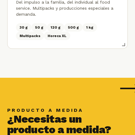
Del impulso a la familia, del individual al food
service. Multipacks y producciones especiales a
demanda.
30 g
50 g
120 g
500 g
1 kg
Multipacks
Horeca XL
PRODUCTO A MEDIDA
¿Necesitas un
producto a medida?