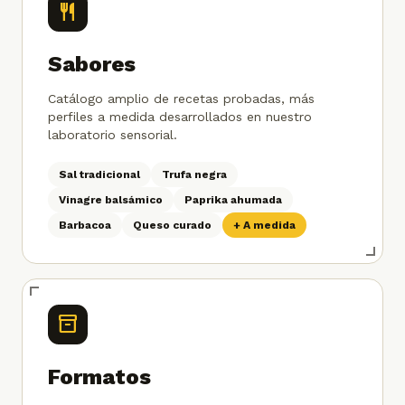
restaurant
Sabores
Catálogo amplio de recetas probadas, más
perfiles a medida desarrollados en nuestro
laboratorio sensorial.
Sal tradicional
Trufa negra
Vinagre balsámico
Paprika ahumada
Barbacoa
Queso curado
+ A medida
inventory_2
Formatos