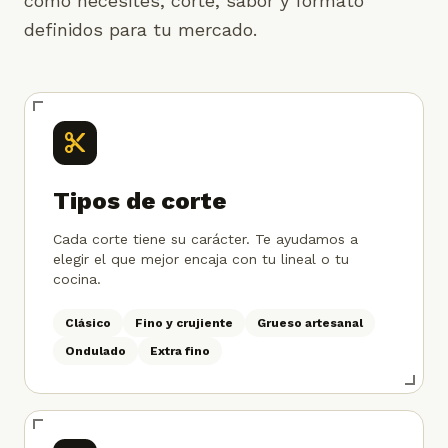
como necesites, corte, sabor y formato
definidos para tu mercado.
content_cut
Tipos de corte
Cada corte tiene su carácter. Te ayudamos a
elegir el que mejor encaja con tu lineal o tu
cocina.
Clásico
Fino y crujiente
Grueso artesanal
Ondulado
Extra fino