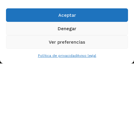
Desde 1965, patatas fritas y
snacks
de verdad
.
Aceptar
Denegar
Ver preferencias
Tradición artesana con capacidad industrial.
Desde Murcia para el mundo. Socio fiable de
Política de privacidad
Aviso legal
retail, horeca, marcas propias y exportación.
ig
f
X
EXPLORA
Quiénes somos
Productos
Servicio 360º
Calidad
Empleo
Noticias