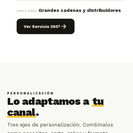
Grandes cadenas y distribuidores
IDEAL PARA:
arrow_forward
Ver Servicio 360º
PERSONALIZACIÓN
Lo adaptamos a
tu
canal
.
Tres ejes de personalización. Combínalos