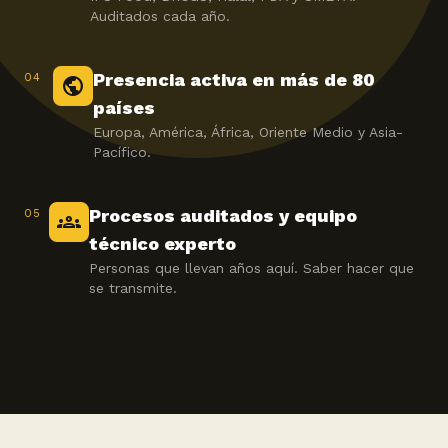
Auditados cada año.
Presencia activa en más de 80
04
public
países
Europa, América, África, Oriente Medio y Asia-
Pacífico.
Procesos auditados y equipo
05
groups
técnico experto
Personas que llevan años aquí. Saber hacer que
se transmite.