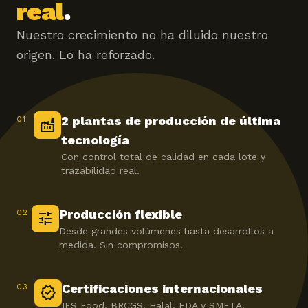
real
.
Nuestro crecimiento no ha diluido nuestro
origen. Lo ha reforzado.
2 plantas de producción de última
01
factory
tecnología
Con control total de calidad en cada lote y
trazabilidad real.
Producción flexible
02
tune
Desde grandes volúmenes hasta desarrollos a
medida. Sin compromisos.
Certificaciones internacionales
03
verified
IFS Food, BRCGS, Halal, FDA y SMETA.