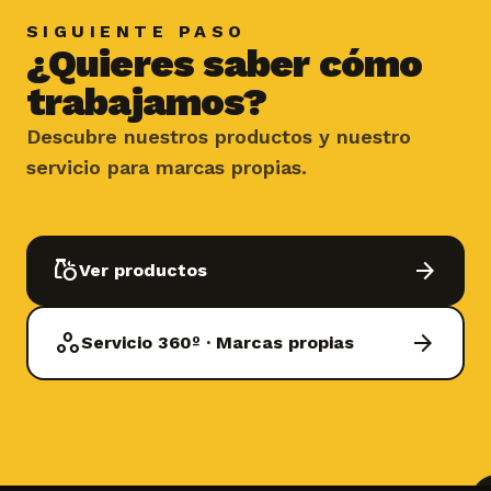
SIGUIENTE PASO
¿Quieres saber cómo
trabajamos?
Descubre nuestros productos y nuestro
servicio para marcas propias.
grocery
arrow_forward
Ver productos
workspaces
arrow_forward
Servicio 360º · Marcas propias