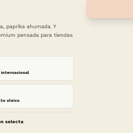
ya, paprika ahumada. Y
remium pensada para tiendas
internacional
lto oleico
ón selecta