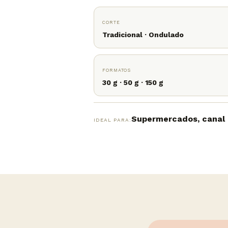
CORTE
Tradicional · Ondulado
FORMATOS
30 g · 50 g · 150 g
Supermercados, canal i
IDEAL PARA: