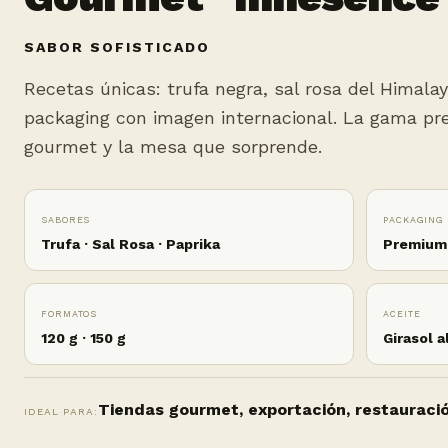
SABOR SOFISTICADO
Recetas únicas: trufa negra, sal rosa del Himala
packaging con imagen internacional. La gama p
gourmet y la mesa que sorprende.
SABORES
PACKAGING
Trufa · Sal Rosa · Paprika
Premium 
FORMATOS
ACEITE
120 g · 150 g
Girasol a
Tiendas gourmet, exportación, restauraci
IDEAL PARA: