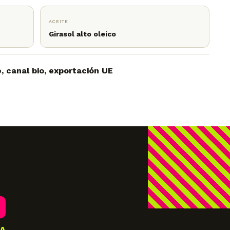
ACEITE
Girasol alto oleico
 canal bio, exportación UE
O
A