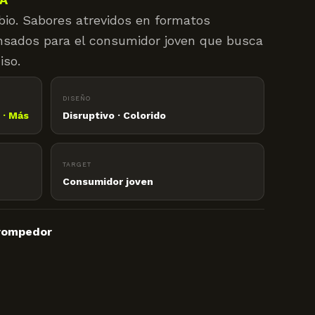
io. Sabores atrevidos en formatos
pensados para el consumidor joven que busca
iso.
DISEÑO
 · Más
Disruptivo · Colorido
TARGET
Consumidor joven
 rompedor