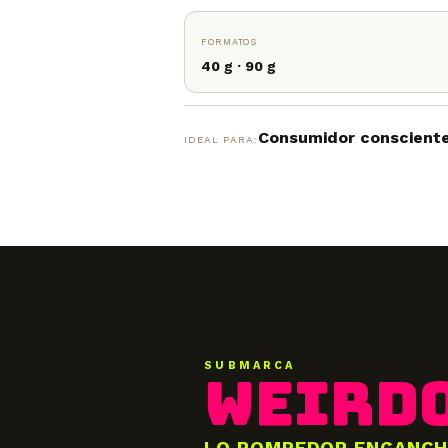
FORMATOS
40 g · 90 g
Consumidor consciente,
IDEAL PARA:
SUBMARCA
WEIRD
LO ROMPEDOR ENGANCH