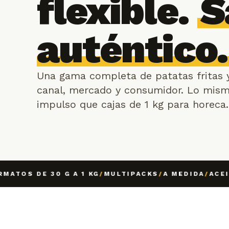
flexible.
S
auténtico.
Una gama completa de patatas fritas 
canal, mercado y consumidor. Lo mismo
impulso que cajas de 1 kg para horeca.
OS DE 30 G A 1 KG
/
MULTIPACKS
/
A MEDIDA
/
ACEITE 