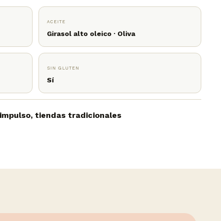
ACEITE
Girasol alto oleico · Oliva
SIN GLUTEN
Sí
mpulso, tiendas tradicionales